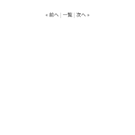
« 前へ
一覧
次へ »