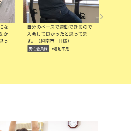
るので
トレーニングがハードすぎず、
月会費
てま
整体マシンがあり、身体をほぐ
マシン
してくれる。（碧南市 M様）
る） 
なくて
女性会員様
#初心者
#体力向上
女性会
#運動不足
#運動不