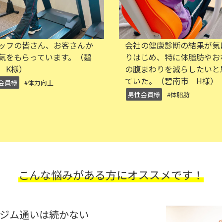
社の健康診断の結果が気にな
自分のペースで運動でき
はじめ、特に体脂肪やおなか
入会して良かったと思っ
腹まわりを減らしたいと思っ
す。（碧南市 H様）
いた。（碧南市 H様）
男性会員様
#運動不足
性会員様
#体脂肪
こんな悩みがある方にオススメです！
ジム通いは続かない