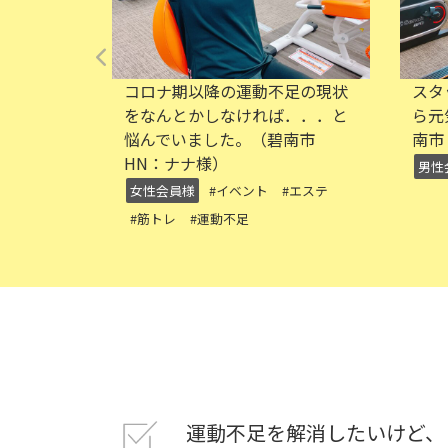
不足の現状
スタッフの皆さん、お客さんか
会
ば．．．と
ら元気をもらっています。（碧
り
（碧南市
南市 K様）
の
て
男性会員様
#体力向上
#エステ
男
運動不足を解消したいけど、